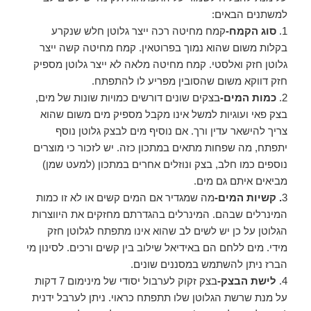
למשתנים הבאים:
1.
סוג הקמח-
קמח מחיטה רכה ייצר גלוטן חלש שנקרע
בקלות משום שהוא נמוך בפרוטאין. קמח מחיטה קשה ייצר
גלוטן חזק ואלסטי. קמח מחיטה מלאה לא ייצר גלוטן מספיק
חזק דווקא משום שהסובין מפריע לו להתפתח.
2.
כמות המים-
בצקים שונים דורשים כמויות שונות של מים,
בצק פאי ועוגיות למשל אינו מקבל מספיק מים משום שהוא
צריך להישאר עדין ורך. אם נוסיף מים לבצק גלוטן נוסף
יתפתח, מה שפחות מתאים במתכון כזה. יש לזכור כי מוצרים
נוספים כמו חלב, בצק ונוזלים אחרים במתכון (למעט שמן)
מביאים איתם גם מים.
3
. קשיות המים-
מה שמגדיר אם המים קשים או לא זו כמות
המינרלים שבהם. המינרלים בהגדרתם מחזקים את היווצרות
הגלוטן על כן יש לשים לב שהוא אינו מתפתח לגלוטן חזק
מידי. מים ללחם הם באידיאל שילוב בין קשים ורכים. לסינון מי
הברז ניתן להשתמש במסננים שונים.
4.
לישת הבצק-
בצק זקוק לערבול יסודי של מינימום 7 דקות
על מנת שרשת הגלוטן שלו תתפתח כראוי. ניתן לערבל ידנית