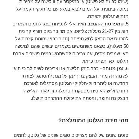
(שימו לב זה לא פשוט) או במיקסר עם וו לישה על מהירות
נמוכה-בינונית. על המים לבוא במגע עם כל חלקי הקמח על
מנת שהגלוטן יתפתח.
5.
טמפרטורה-
המצב האידיאלי לתפיחת בצק לחמים ושמרים
הוא בין 21-27 מעלות צלזיוס. אם מדובר ביום חורף קר ניתן
להכניס את הבצק לתא תפיחה (תנור כבוי שחומם קצרות על
50 מעלות). כשאנו משתמשים בשמרים יבשים שהם למעשה
תאי שמרים מתים, אנו צריכים להשתמש במים פושרים אחרת
הגלוטן לא יתפתח כראוי.
6.
זמן מנוחה
–
כבר בזמן הלישה אנו צריכים לשים לב כי היא
לא מהירה מידי. הבצק צריך זמן על מנת להסתגל לצורתו
החדשה או ליתר דיוק-חלקיקי הגלוטן מסתגלים לאורכם
החדש ולישה איטית מספקת הסתגלות זו. לאחר הלישה,
הבצק נח ותופח, ומפתח את יכולת ההתרחבות שלו.
מהי מידת הגלוטן המומלצת?
סוגים שונים של לחם מצריכים סוגים שונים של גלוטן. לחמים