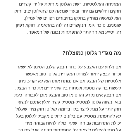
המתיחה והאלסטיות. רשת הגלוטן מוחזקת על ידי קשרים
חזקים וחלשים גם יחד, ובעוד שנראה לנו שהגלוטן יציב וחזק
הוא למעשה מוחזק בחלקו בחיבורים רפויים של עמילן,
שומנים, סוכר וגומי הנקשרים זה לזה בהתאמה. דווקא רפיון
זה, יסייע מאוחר יותר להתפתחות נכונה של המאפה.
מה מגדיר גלוטן כמוצלח?
אם נלחץ עם האצבע על כדור הבצק שלנו, הסימן לא ישאר
וכדור הבצק יחזור לצורתו המקורית. גלוטן טוב מאפשר
אלסטיות של הבצק וגם אם נמתח אותו הוא לא יקרע. ניתן
לעשות בדיקה נוספת ולמתוח בין שתי ידיים את כדור הבצק,
אם הבצק אינו נקרע זהו סימן טוב והבצק מוכן לעבודה. כעת
בואו נשווה גלוטן למסטיק-מסטיק קשה יאלץ אתכם לנשוף
חזק יותר על מנת לייצר בלון בדומה לגלוטן חזק מידי שעלול
לא להתפתח. מסטיק עם בלונים גדולים מקביל לגלוטן בעל
יכולת התרחבות גבוהה, שאף יכולה להיות גבוהה מידי.
על מנת להצליח לשמור על התפתחות תקינה יש לשים לב