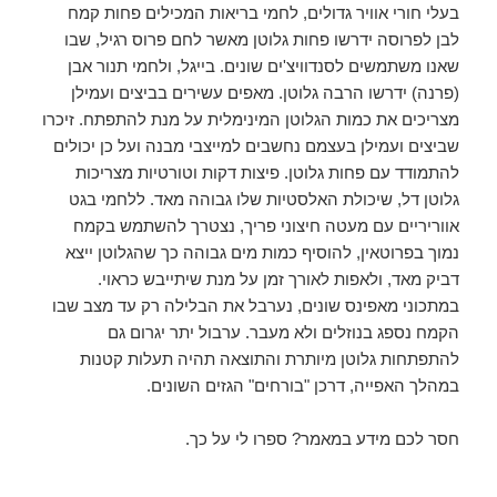
בעלי חורי אוויר גדולים, לחמי בריאות המכילים פחות קמח
לבן לפרוסה ידרשו פחות גלוטן מאשר לחם פרוס רגיל, שבו
שאנו משתמשים לסנדוויצ'ים שונים. בייגל, ולחמי תנור אבן
(פרנה) ידרשו הרבה גלוטן. מאפים עשירים בביצים ועמילן
מצריכים את כמות הגלוטן המינימלית על מנת להתפתח. זיכרו
שביצים ועמילן בעצמם נחשבים למייצבי מבנה ועל כן יכולים
להתמודד עם פחות גלוטן. פיצות דקות וטורטיות מצריכות
גלוטן דל, שיכולת האלסטיות שלו גבוהה מאד. ללחמי בגט
אווריריים עם מעטה חיצוני פריך, נצטרך להשתמש בקמח
נמוך בפרוטאין, להוסיף כמות מים גבוהה כך שהגלוטן ייצא
דביק מאד, ולאפות לאורך זמן על מנת שיתייבש כראוי.
במתכוני מאפינס שונים, נערבל את הבלילה רק עד מצב שבו
הקמח נספג בנוזלים ולא מעבר. ערבול יתר יגרום גם
להתפתחות גלוטן מיותרת והתוצאה תהיה תעלות קטנות
במהלך האפייה, דרכן "בורחים" הגזים השונים.
חסר לכם מידע במאמר? ספרו לי על כך.